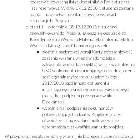
podstawie powstaną listy: Uczestników Projektu oraz
lista rezerwowa. W dniu 17.12.2018 r. studenci zostaną
poinformowani (w sposób mailowy) o wynikach
rekrutacji do Projektu,
etap III – w terminie 18-19.12.2018 r. studenci
zakwalifikowani do Projektu zgłoszą się osobiście do
Koordynatora z Wydziału Matematyki i Informatyki lub
Wydziału Biologiczno-Chemicznego w celu:
złożenia papierowej wersji Karty zgłoszeniowej (
zostanie wysłana wraz z wiadomością o
zakwalifikowaniu do projektu) wraz z wydrukiem z
USOS dokumentu informującego o średniej ocen z
sesji egzaminacyjnej roku akademickiego
2017/2018 bądź innego dokumentu
informującego o średniej ocen potwierdzonego
pieczątką i podpisem przez pracownika
Dziekanatu,
wypełnienia i podpisania dokumentów
potwierdzających udział w Projekcie, które
również zostaną wysłane mailowo wraz z
wiadomością o zakwalifikowaniu do projektu.
W przypadku niezgłoszenia się w terminie któregoś z Uczestników do