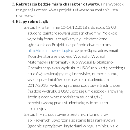
Rekrutacja będzie miała charakter otwarty,
a na wypadek
rezygnacji uczestników z projektu utworzona zostanie lista
rezerwowa.
Etapy rekrutacji:
etap I – w terminie 10-14.12.2018 r. do godz. 12.00
studenci zainteresowani uczestnictwem w Projekcie
wypełnią formularz aplikacyjny - elektroniczne
zgłoszenie do Projektu za pośrednictwem strony:
http://kuznia.uwb.edu.pl/
oraz prześlą na adres email
Koordynatora ze swojego Wydziału: Wydział
Matematyki i Informatyki lub Wydział Biologiczno-
Chemicznego skan wydruku z USOS (np. kartę przebiegu
studiów) zawierający imię i nazwisko, numer albumu,
wykaz przedmiotów i ocen w roku akademickim
2017/2018 i wyliczoną na jego podstawie średnią ocen
(na dole wydruku z USOS proszę umieścić deklarowaną
średnią ocen wraz z podpisem studenta/tki)
przedstawioną przez studenta/kę w formularzu
aplikacyjnym,
etap II – na podstawie przesłanych formularzy
aplikacyjnych utworzona zostanie lista rankingowa
(zgodnie z przyjętymi kryteriami w regulaminie). Na jej