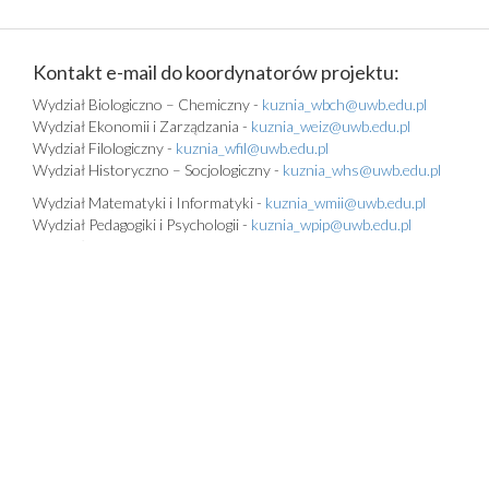
Kontakt e-mail do koordynatorów projektu:
Wydział Biologiczno – Chemiczny -
kuznia_wbch@uwb.edu.pl
Wydział Ekonomii i Zarządzania -
kuznia_weiz@uwb.edu.pl
Wydział Filologiczny -
kuznia_wfil@uwb.edu.pl
Wydział Historyczno – Socjologiczny -
kuznia_whs@uwb.edu.pl
Wydział Matematyki i Informatyki -
kuznia_wmii@uwb.edu.pl
Wydział Pedagogiki i Psychologii -
kuznia_wpip@uwb.edu.pl
Wydział Prawa -
kuznia_wp@uwb.edu.pl
Deklaracja dostępności
Klauzula informacyjna: Europejski Urząd ds. Zwalczania Nadużyć
Finansowych